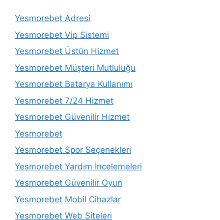
Yesmorebet Adresi
Yesmorebet Vip Sistemi
Yesmorebet Üstün Hizmet
Yesmorebet Müşteri Mutluluğu
Yesmorebet Batarya Kullanımı
Yesmorebet 7/24 Hizmet
Yesmorebet Güvenilir Hizmet
Yesmorebet
Yesmorebet Spor Seçenekleri
Yesmorebet Yardım İncelemeleri
Yesmorebet Güvenilir Oyun
Yesmorebet Mobil Cihazlar
Yesmorebet Web Siteleri