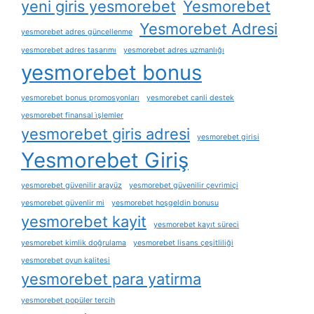
yeni giris yesmorebet
Yesmorebet
Yesmorebet Adresi
yesmorebet adres güncellenme
yesmorebet adres tasarımı
yesmorebet adres uzmanlığı
yesmorebet bonus
yesmorebet bonus promosyonları
yesmorebet canli destek
yesmorebet finansal i̇şlemler
yesmorebet giris adresi
yesmorebet girisi
Yesmorebet Giriş
yesmorebet güvenilir arayüz
yesmorebet güvenilir çevrimiçi
yesmorebet güvenlir mi
yesmorebet hoşgeldin bonusu
yesmorebet kayit
yesmorebet kayıt süreci
yesmorebet kimlik doğrulama
yesmorebet lisans çeşitliliği
yesmorebet oyun kalitesi
yesmorebet para yatirma
yesmorebet popüler tercih