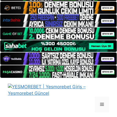
İçeriğe
atla
Menü