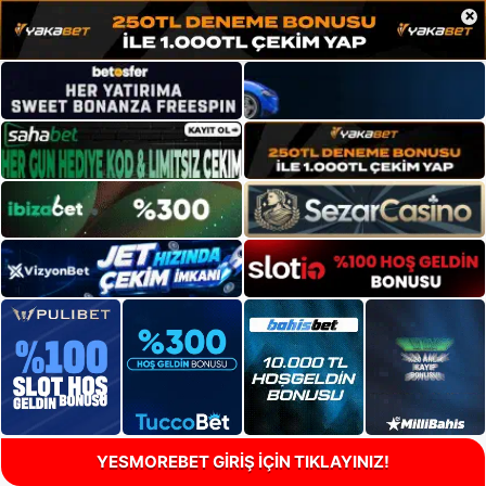
×
YESMOREBET GİRİŞ İÇİN TIKLAYINIZ!