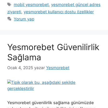
Etiketler
mobil yesmorebet
,
yesmorebet güncel adres
ziyareti
,
yesmorebet kullanıcı dostu özellikler
Yorum yap
Yesmorebet Güvenilirlik
Sağlama
Ocak 4, 2025
yazar
Yesmorebet
Yesmorebet güvenilirlik sağlama günümüzde