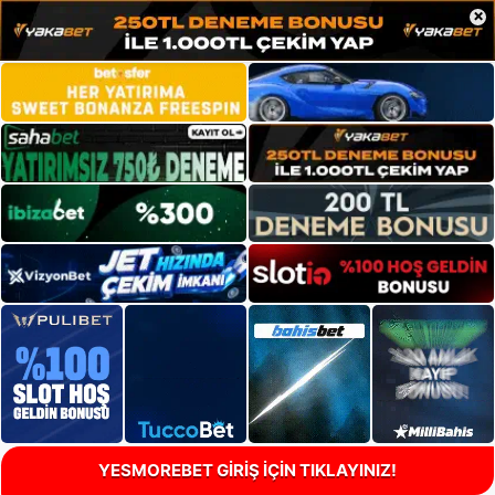
×
YESMOREBET GİRİŞ İÇİN TIKLAYINIZ!