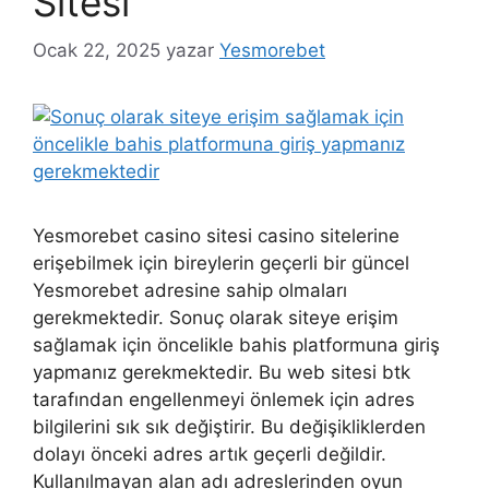
Sitesi
Ocak 22, 2025
yazar
Yesmorebet
Yesmorebet casino sitesi casino sitelerine
erişebilmek için bireylerin geçerli bir güncel
Yesmorebet adresine sahip olmaları
gerekmektedir. Sonuç olarak siteye erişim
sağlamak için öncelikle bahis platformuna giriş
yapmanız gerekmektedir. Bu web sitesi btk
tarafından engellenmeyi önlemek için adres
bilgilerini sık sık değiştirir. Bu değişikliklerden
dolayı önceki adres artık geçerli değildir.
Kullanılmayan alan adı adreslerinden oyun