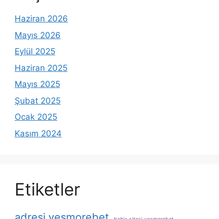
Haziran 2026
Mayıs 2026
Eylül 2025
Haziran 2025
Mayıs 2025
Şubat 2025
Ocak 2025
Kasım 2024
Etiketler
adresi yesmorebet