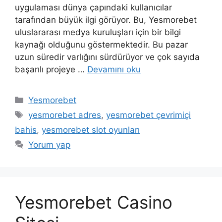
uygulaması dünya çapındaki kullanıcılar
tarafından büyük ilgi görüyor. Bu, Yesmorebet
uluslararası medya kuruluşları için bir bilgi
kaynağı olduğunu göstermektedir. Bu pazar
uzun süredir varlığını sürdürüyor ve çok sayıda
başarılı projeye …
Devamını oku
Kategoriler
Yesmorebet
Etiketler
yesmorebet adres
,
yesmorebet çevrimiçi
bahis
,
yesmorebet slot oyunları
Yorum yap
Yesmorebet Casino