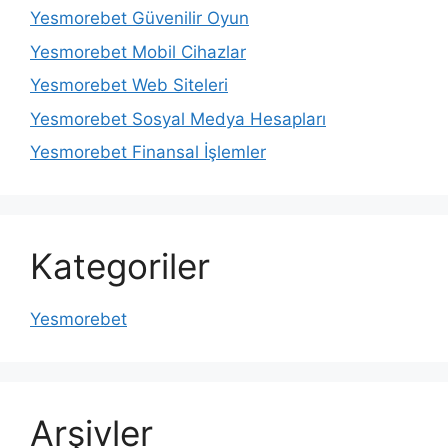
Yesmorebet Güvenilir Oyun
Yesmorebet Mobil Cihazlar
Yesmorebet Web Siteleri
Yesmorebet Sosyal Medya Hesapları
Yesmorebet Finansal İşlemler
Kategoriler
Yesmorebet
Arşivler