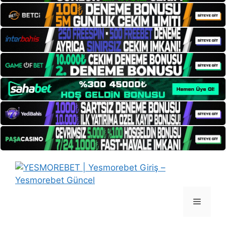
İçeriğe
atla
Menü