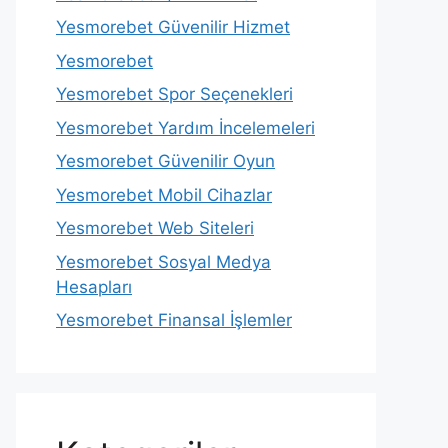
Yesmorebet Güvenilir Hizmet
Yesmorebet
Yesmorebet Spor Seçenekleri
Yesmorebet Yardım İncelemeleri
Yesmorebet Güvenilir Oyun
Yesmorebet Mobil Cihazlar
Yesmorebet Web Siteleri
Yesmorebet Sosyal Medya
Hesapları
Yesmorebet Finansal İşlemler