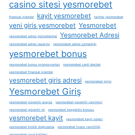
casino sitesi yesmorebet
kayit yesmorebet
finansal i̇şlemler
twitter yesmorebet
yeni giris yesmorebet
Yesmorebet
Yesmorebet Adresi
yesmorebet adres güncellenme
yesmorebet adres tasarımı
yesmorebet adres uzmanlığı
yesmorebet bonus
yesmorebet bonus promosyonları
yesmorebet canli destek
yesmorebet finansal i̇şlemler
yesmorebet giris adresi
yesmorebet girisi
Yesmorebet Giriş
yesmorebet güvenilir arayüz
yesmorebet güvenilir çevrimiçi
yesmorebet güvenlir mi
yesmorebet hoşgeldin bonusu
yesmorebet kayit
yesmorebet kayıt süreci
yesmorebet kimlik doğrulama
yesmorebet lisans çeşitliliği
yesmorebet oyun kalitesi