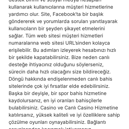
kullanarak kullanıcılarına müşteri hizmetlerine
yardımcı olur. Site, Facebook’ta bir başlık
göndererek ve yorumlarda soruları yanıtlayarak
kullanıcıların bir şeyden şikayet etmelerini
sağlar. Tüm web sitesi müşteri hizmetleri
numaralarına web sitesi URL’sinden kolayca
erişilebilir. Bu adımları izleyerek hesabınızı hızlı
bir şekilde kapatabilirsiniz. Bize neden canlı
desteğe ihtiyacınız olduğunu söylerseniz,
sürecin daha hızlı olacağını size bildireceğiz.
Döngü hakkında endişelenmeden canlı bahis
sitelerinde çok iyi fırsatlar elde edebilirsiniz.
Başka bir deyişle, bir spor bahis hizmetine
kaydolursanız, en iyi oranları bahisçilerle
bulabilirsiniz. Casino ve Canlı Casino Hizmetine
katılırsanız, yüksek kaliteli ve iyi özelliklere sahip
çözülme oyunları oynayabilirsiniz. Bağlantı