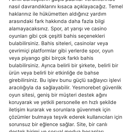
nasıl davrandıklarını kısaca açıklayacağız. Temel
haklarınız ile hükümetten aldığınız yardım
arasındaki fark hakkında daha fazla bilgi
alamayacaksınız. Spor, at yarışı ve casino
oyunları gibi çok çeşitli bahis seçenekleri
bulabilirsiniz. Bahis siteleri, casinolar veya
çevrimiçi platformlar gibi yerlerde spor, oyun
veya piyango gibi birçok farklı bahis
bulabilirsiniz. Ayrıca belirli bir şirkete, belirli bir
ürün veya belirli bir etkinliğe de bahse
girebilirsiniz. Bu işlev bunu güçlü sağlayıcı işlevi
aracılığıyla da sağlayabilir. Yesmorebet güvenlik
oyun sitesi, geniş bir müşteri destek ağını
koruyarak ve yetkili personelle en hızlı şekilde
iletişim kurarak ve sorunlara güvenmek için
çözümler bulmaya teşvik ederek kullanıcıları için
sorunsuz bir eğlence sağlar. Site, bir canlı
destek birimi ve sosyal medya hesapları