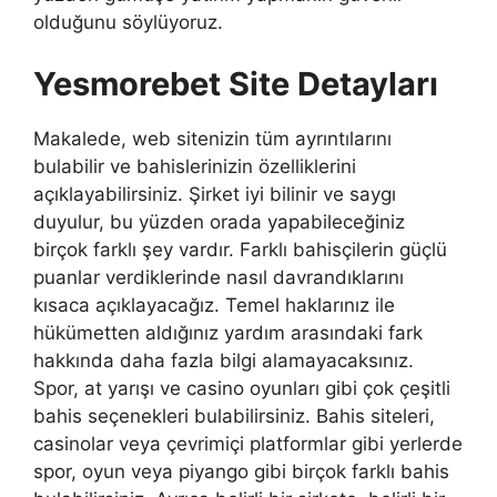
olduğunu söylüyoruz.
Yesmorebet Site Detayları
Makalede, web sitenizin tüm ayrıntılarını
bulabilir ve bahislerinizin özelliklerini
açıklayabilirsiniz. Şirket iyi bilinir ve saygı
duyulur, bu yüzden orada yapabileceğiniz
birçok farklı şey vardır. Farklı bahisçilerin güçlü
puanlar verdiklerinde nasıl davrandıklarını
kısaca açıklayacağız. Temel haklarınız ile
hükümetten aldığınız yardım arasındaki fark
hakkında daha fazla bilgi alamayacaksınız.
Spor, at yarışı ve casino oyunları gibi çok çeşitli
bahis seçenekleri bulabilirsiniz. Bahis siteleri,
casinolar veya çevrimiçi platformlar gibi yerlerde
spor, oyun veya piyango gibi birçok farklı bahis