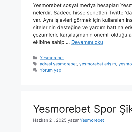
Yesmorebet sosyal medya hesapları Yesmo
nelerdir. Sadece hisse senetleri Twitter’da
var. Aynı işlevleri görmek için kullanılan I
sitelerinin desteğine ve yardım hattına er
çözümlerle karşılaşmanın önemli olduğu a
ekibine sahip …
Devamını oku
Kategoriler
Yesmorebet
Etiketler
adresi yesmorebet
,
yesmorebet erişim
,
yesmor
Yorum yap
Yesmorebet Spor Şik
Haziran 21, 2025
yazar
Yesmorebet